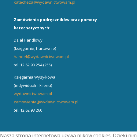
katecheza@wydawnictwowam.pl
Zamówienia podręczników oraz pomocy
katechetycznych:
Dział Handlowy
(księgarnie, hurtownie)
handel@wydawnictwowam.pl
tel. 12 62 93 254 (255)
Księgarnia Wysyłkowa
(indywidualni klienci)
wydawnictwowam.pl
zamowienia@wydawnictwowam.pl
tel. 12 62 93 260
Nasza strona internetowa używa plików cookies. Dzięki nim