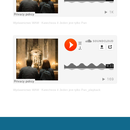
Wydawnictwo WAM
·
Katecheza 4 Jeden jest tylko Pan
Wydawnictwo WAM
·
Katecheza 4 Jeden jest tylko Pan_playback