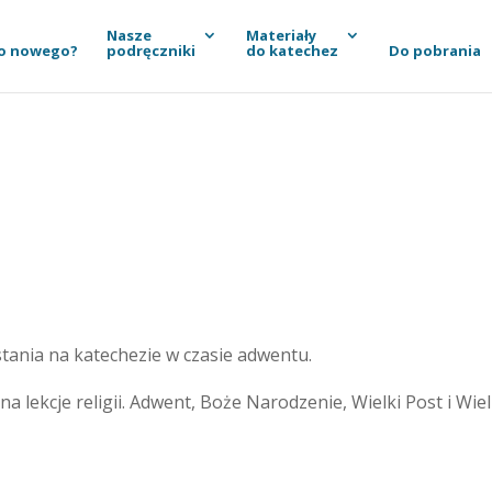
Nasze
Materiały
o nowego?
podręczniki
do katechez
Do pobrania
stania na katechezie w czasie adwentu.
a lekcje religii. Adwent, Boże Narodzenie, Wielki Post i Wiel