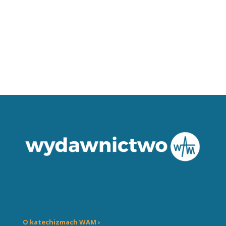
O katechizmach WAM ›